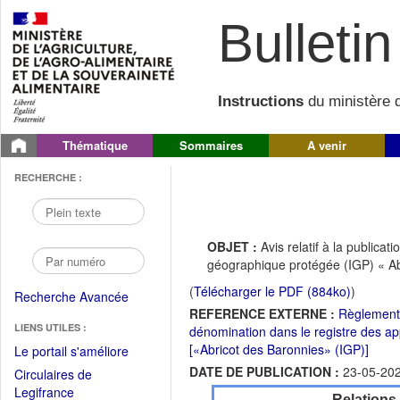
Bulletin 
Instructions
du ministère d
Thématique
Sommaires
A venir
RECHERCHE :
OBJET :
Avis relatif à la public
géographique protégée (IGP) « Ab
(
Télécharger le PDF (884ko)
)
Recherche Avancée
REFERENCE EXTERNE :
Règlement 
LIENS UTILES :
dénomination dans le registre des ap
[«Abricot des Baronnies» (IGP)]
(Fichier
Le portail s'améliore
PDF
DATE DE PUBLICATION :
23-05-20
Circulaires de
ouvrir
(Ouvrir
Legifrance
Relations