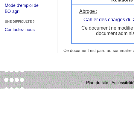
dans
dans
Mode d'emploi de
une
une
(Ouvrir
BO-agri
Abroge :
autre
nouvelle
dans
fenêtre)
Cahier des charges du
fenêtre)
UNE DIFFICULTÉ ?
une
Ce document ne modifie
nouvelle
Contactez-nous
document administ
fenêtre)
Ce document est paru au sommaire
Plan du site
|
Accessibili