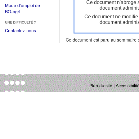
dans
Ce document n'abroge 
dans
Mode d'emploi de
une
document administ
une
(Ouvrir
BO-agri
autre
nouvelle
Ce document ne modifie
dans
fenêtre)
fenêtre)
document administ
UNE DIFFICULTÉ ?
une
nouvelle
Contactez-nous
fenêtre)
Ce document est paru au sommaire
Plan du site
|
Accessibili