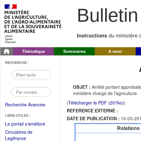
Bulletin 
Instructions
du ministère d
Thématique
Sommaires
A venir
RECHERCHE :
OBJET :
Arrêté portant approbati
ministère chargé de l'agriculture
(
Télécharger le PDF (207ko)
)
Recherche Avancée
REFERENCE EXTERNE :
LIENS UTILES :
DATE DE PUBLICATION :
10-03-20
(Fichier
Le portail s'améliore
Relations
PDF
Circulaires de
ouvrir
(Ouvrir
Legifrance