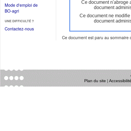
dans
Ce document n'abroge 
dans
Mode d'emploi de
une
document administ
une
(Ouvrir
BO-agri
autre
nouvelle
Ce document ne modifie
dans
fenêtre)
fenêtre)
document administ
UNE DIFFICULTÉ ?
une
nouvelle
Contactez-nous
fenêtre)
Ce document est paru au sommaire
Plan du site
|
Accessibili