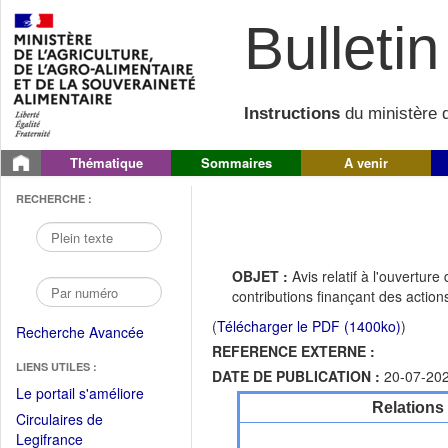
Bulletin 
Instructions
du ministère d
Thématique
Sommaires
A venir
RECHERCHE :
OBJET :
Avis relatif à l'ouvertu
contributions finançant des action
(
Télécharger le PDF (1400ko)
)
Recherche Avancée
REFERENCE EXTERNE :
LIENS UTILES :
DATE DE PUBLICATION :
20-07-20
(Fichier
Le portail s'améliore
Relations
PDF
Circulaires de
ouvrir
(Ouvrir
Legifrance