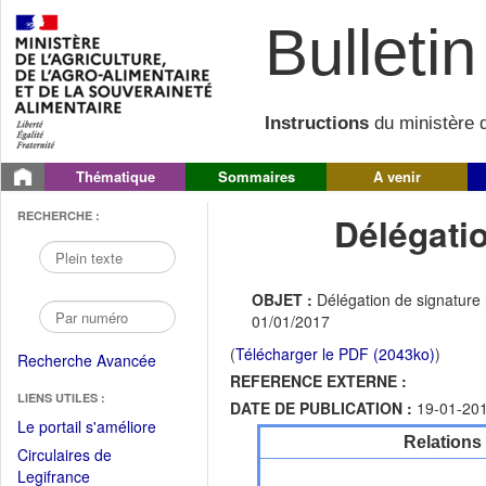
Bulletin 
Instructions
du ministère d
Thématique
Sommaires
A venir
RECHERCHE :
Délégati
OBJET :
Délégation de signature n
01/01/2017
(
Télécharger le PDF (2043ko)
)
Recherche Avancée
REFERENCE EXTERNE :
LIENS UTILES :
DATE DE PUBLICATION :
19-01-20
(Fichier
Le portail s'améliore
Relations
PDF
Circulaires de
ouvrir
(Ouvrir
Legifrance