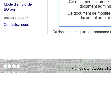
dans
Ce document n'abroge 
dans
Mode d'emploi de
une
document administ
une
(Ouvrir
BO-agri
autre
nouvelle
Ce document ne modifie
dans
fenêtre)
fenêtre)
document administ
UNE DIFFICULTÉ ?
une
nouvelle
Contactez-nous
fenêtre)
Ce document est paru au sommaire
Plan du site
|
Accessibili