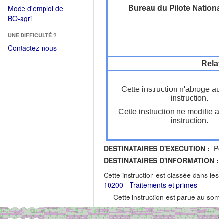
dans
dans
Mode d'emploi de
Bureau du Pilote Nationa
une
une
(Ouvrir
BO-agri
autre
nouvelle
dans
fenêtre)
fenêtre)
UNE DIFFICULTÉ ?
une
nouvelle
Contactez-nous
fenêtre)
Rela
Cette instruction n'abroge a
instruction.
Cette instruction ne modifie 
instruction.
DESTINATAIRES D'EXECUTION :
Po
DESTINATAIRES D'INFORMATION :
Cette instruction est classée dans le
10200 - Traitements et primes
Cette instruction est parue au s