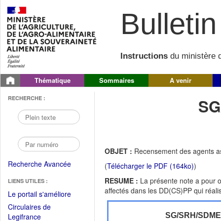
Bulletin 
Instructions
du ministère d
Thématique
Sommaires
A venir
RECHERCHE :
SG
OBJET :
Recensement des agents ass
Recherche Avancée
(
Télécharger le PDF (164ko)
)
RESUME :
La présente note a pour o
LIENS UTILES :
affectés dans les DD(CS)PP qui réali
(Fichier
Le portail s'améliore
PDF
Circulaires de
ouvrir
(Ouvrir
SG/SRH/SDM
Legifrance