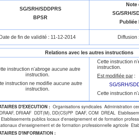
Note 
SG/SRH/SDDPRS
SG/SRH/SD
BPSR
Publiée 
Date de fin de validité : 11-12-2014
Diffusion 
Relations avec les autres instructions
Cette instruction 
instruction.
tte instruction n'abroge aucune autre
instruction.
Est modifiée par
:
te instruction ne modifie aucune autre
SG/SRH/SDD
instruction.
Cette instruction n'
ATAIRES D'EXECUTION :
Organisations syndicales Administration c
 DRAAF, DRIAAF DDT(M), DD(CS)PP DAAF, COM DREAL Etablissement
 Etablissements publics locaux d'enseignement et de formation profess
nationaux d'enseignement et de formation professionnelle agricole Etab
ATAIRES D'INFORMATION :