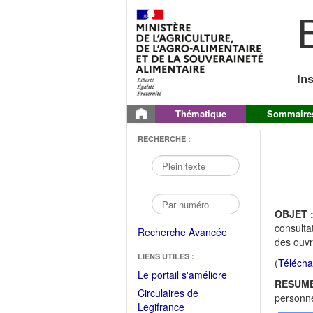
B
In
Thématique
Sommaire
RECHERCHE :
OBJET 
consulta
Recherche Avancée
des ouvr
LIENS UTILES :
(
Télécha
(Fichier
Le portail s'améliore
RESUME
PDF
Circulaires de
personne
ouvrir
(Ouvrir
Legifrance