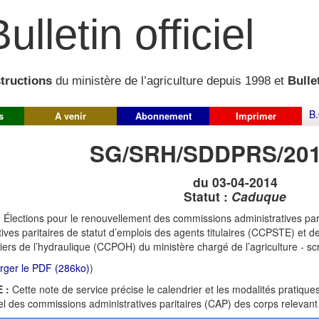
ulletin officiel
structions
du ministère de l’agriculture depuis 1998 et
Bullet
B.
s
A venir
Abonnement
Imprimer
SG/SRH/SDDPRS/201
du 03-04-2014
Statut :
Caduque
:
Élections pour le renouvellement des commissions administratives pa
tives paritaires de statut d’emplois des agents titulaires (CCPSTE) et d
iers de l’hydraulique (CCPOH) du ministère chargé de l’agriculture - s
rger le PDF (286ko)
)
 :
Cette note de service précise le calendrier et les modalités pratiqu
l des commissions administratives paritaires (CAP) des corps relevant d