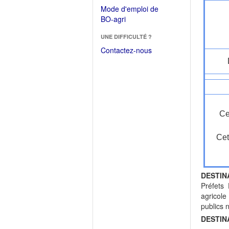
dans
dans
Mode d'emploi de
une
une
(Ouvrir
BO-agri
autre
nouvelle
dans
fenêtre)
fenêtre)
UNE DIFFICULTÉ ?
une
nouvelle
Contactez-nous
fenêtre)
Ce
Cet
DESTIN
Préfets
agricole
publics 
DESTIN