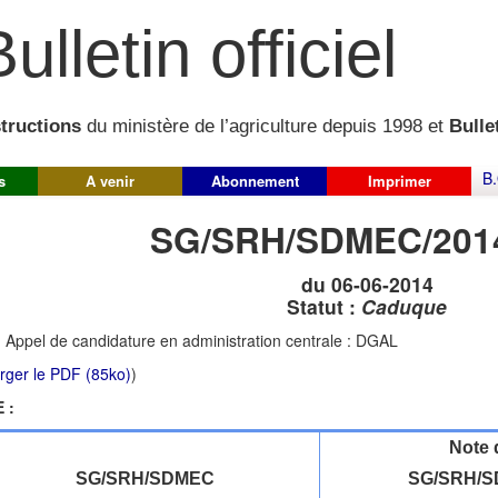
ulletin officiel
structions
du ministère de l’agriculture depuis 1998 et
Bullet
B.
s
A venir
Abonnement
Imprimer
SG/SRH/SDMEC/201
du 06-06-2014
Statut :
Caduque
:
Appel de candidature en administration centrale : DGAL
rger le PDF (85ko)
)
 :
Note 
SG/SRH/SDMEC
SG/SRH/S