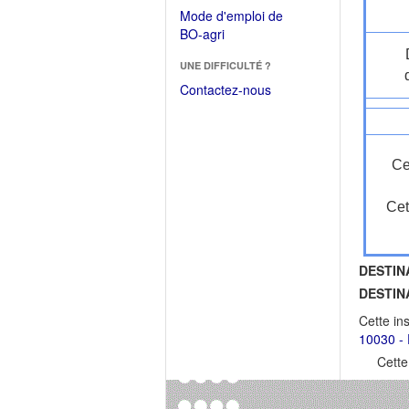
dans
dans
Mode d'emploi de
une
une
(Ouvrir
BO-agri
autre
nouvelle
dans
fenêtre)
fenêtre)
UNE DIFFICULTÉ ?
une
nouvelle
Contactez-nous
fenêtre)
Ce
Cet
DESTIN
DESTIN
Cette in
10030 - 
Cette