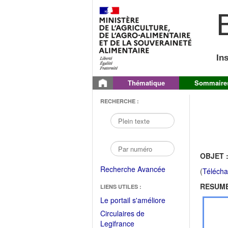
B
In
Thématique
Sommaire
RECHERCHE :
OBJET 
Recherche Avancée
(
Télécha
RESUME
LIENS UTILES :
(Fichier
Le portail s'améliore
PDF
Circulaires de
ouvrir
(Ouvrir
Legifrance