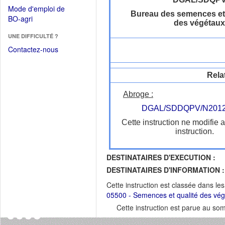
dans
dans
Mode d'emploi de
une
Bureau des semences et 
une
(Ouvrir
BO-agri
autre
des végétaux
nouvelle
dans
fenêtre)
fenêtre)
UNE DIFFICULTÉ ?
une
nouvelle
Contactez-nous
fenêtre)
Rela
Abroge :
DGAL/SDDQPV/N2012
Cette instruction ne modifie 
instruction.
DESTINATAIRES D'EXECUTION :
DESTINATAIRES D'INFORMATION :
Cette instruction est classée dans le
05500 - Semences et qualité des vé
Cette instruction est parue au s