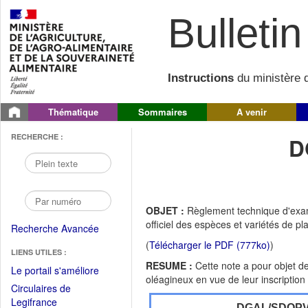
Bulletin 
Instructions
du ministère d
Thématique
Sommaires
A venir
RECHERCHE :
D
OBJET :
Règlement technique d'exam
officiel des espèces et variétés de pl
Recherche Avancée
(
Télécharger le PDF (777ko)
)
LIENS UTILES :
RESUME :
Cette note a pour objet d
(Fichier
Le portail s'améliore
oléagineux en vue de leur inscription 
PDF
Circulaires de
ouvrir
(Ouvrir
Legifrance
DGAL/SDQP