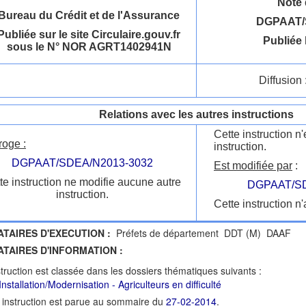
Note 
Bureau du Crédit et de l'Assurance
DGPAAT/
Publiée sur le site Circulaire.gouv.fr
Publiée 
sous le N° NOR AGRT1402941N
Diffusion 
Relations avec les autres instructions
Cette instruction 
roge :
instruction.
DGPAAT/SDEA/N2013-3032
Est modifiée par
:
te instruction ne modifie aucune autre
DGPAAT/SD
instruction.
Cette instruction n'
ATAIRES D'EXECUTION :
Préfets de département DDT (M) DAAF
ATAIRES D'INFORMATION :
struction est classée dans les dossiers thématiques suivants :
nstallation/Modernisation - Agriculteurs en difficulté
 instruction est parue au sommaire du
27-02-2014
.