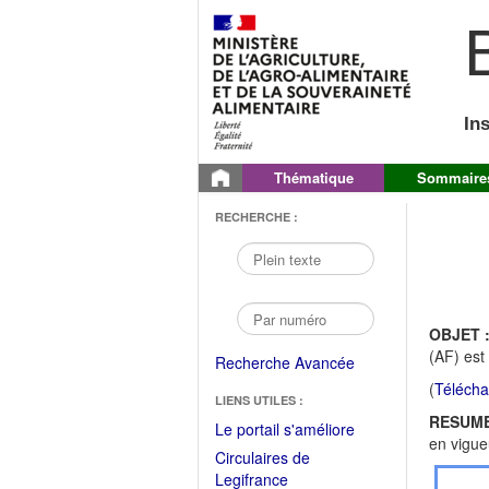
B
In
Thématique
Sommaire
RECHERCHE :
OBJET 
(AF) est
Recherche Avancée
(
Télécha
LIENS UTILES :
RESUME
(Fichier
Le portail s'améliore
en vigue
PDF
Circulaires de
ouvrir
(Ouvrir
Legifrance