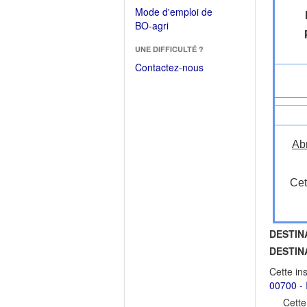
dans
dans
Mode d'emploi de
une
une
(Ouvrir
BO-agri
autre
nouvelle
dans
fenêtre)
fenêtre)
UNE DIFFICULTÉ ?
une
nouvelle
Contactez-nous
fenêtre)
Ab
Cet
DESTIN
DESTIN
Cette in
00700 - I
Cette