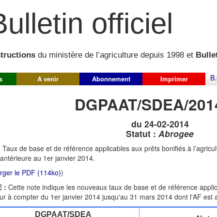
ulletin officiel
structions
du ministère de l’agriculture depuis 1998 et
Bullet
B.
s
A venir
Abonnement
Imprimer
DGPAAT/SDEA/201
du 24-02-2014
Statut :
Abrogee
:
Taux de base et de référence applicables aux prêts bonifiés à l’agricul
 antérieure au 1er janvier 2014.
rger le PDF (114ko)
)
 :
Cette note indique les nouveaux taux de base et de référence applica
ur à compter du 1er janvier 2014 jusqu'au 31 mars 2014 dont l'AF est a
DGPAAT/SDEA