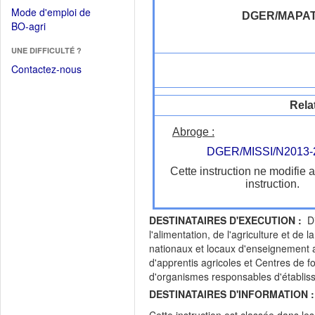
dans
dans
Mode d'emploi de
une
DGER/MAPA
une
(Ouvrir
BO-agri
autre
nouvelle
dans
fenêtre)
fenêtre)
UNE DIFFICULTÉ ?
une
nouvelle
Contactez-nous
fenêtre)
Rela
Abroge :
DGER/MISSI/N2013-
Cette instruction ne modifie 
instruction.
DESTINATAIRES D'EXECUTION :
Dir
l'alimentation, de l'agriculture et d
nationaux et locaux d'enseignement 
d'apprentis agricoles et Centres de 
d'organismes responsables d'établ
DESTINATAIRES D'INFORMATION :