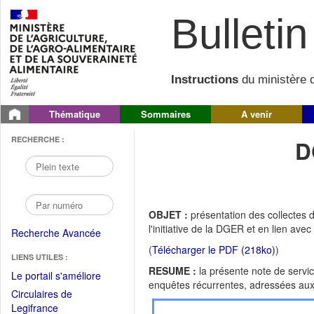
Bulletin 
Instructions
du ministère d
Thématique
Sommaires
A venir
RECHERCHE :
D
OBJET :
présentation des collectes 
l'initiative de la DGER et en lien av
Recherche Avancée
(
Télécharger le PDF (218ko)
)
LIENS UTILES :
RESUME :
la présente note de servic
(Fichier
Le portail s'améliore
enquêtes récurrentes, adressées au
PDF
Circulaires de
ouvrir
(Ouvrir
Legifrance