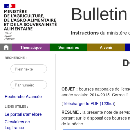
Bulletin 
Instructions
du ministère d
Thématique
Sommaires
A venir
RECHERCHE :
D
OBJET :
bourses nationales de l’ense
année scolaire 2014-2015. Correctif.
Recherche Avancée
(
Télécharger le PDF (123ko)
)
LIENS UTILES :
RESUME :
la présente note de servi
(Fichier
Le portail s'améliore
portant sur le dispositif des bourses 
PDF
Circulaires de
de la pêche.
ouvrir
(Ouvrir
Legifrance