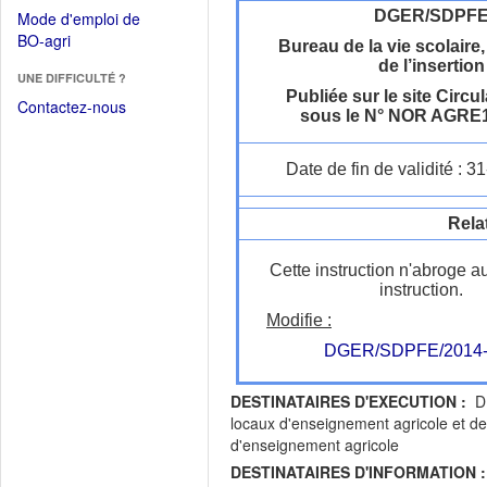
dans
dans
DGER/SDPF
Mode d'emploi de
une
une
(Ouvrir
BO-agri
autre
Bureau de la vie scolaire,
nouvelle
dans
de l’insertion
fenêtre)
fenêtre)
UNE DIFFICULTÉ ?
une
Publiée sur le site Circul
nouvelle
Contactez-nous
sous le N° NOR AGRE
fenêtre)
Date de fin de validité : 
Rela
Cette instruction n'abroge a
instruction.
Modifie :
DGER/SDPFE/2014-
DESTINATAIRES D'EXECUTION :
DR
locaux d'enseignement agricole et de
d'enseignement agricole
DESTINATAIRES D'INFORMATION :