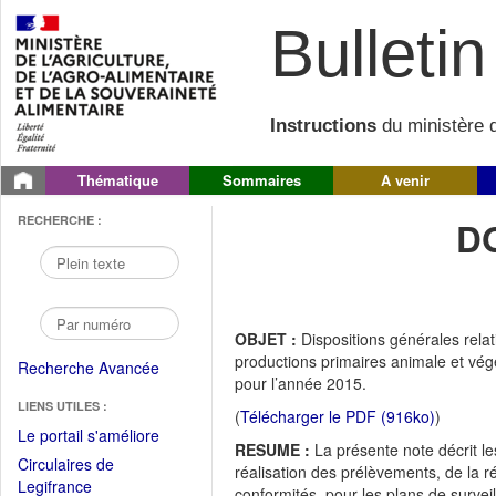
Bulletin 
Instructions
du ministère d
Thématique
Sommaires
A venir
RECHERCHE :
D
OBJET :
Dispositions générales rela
productions primaires animale et végé
Recherche Avancée
pour l’année 2015.
LIENS UTILES :
(
Télécharger le PDF (916ko)
)
(Fichier
Le portail s'améliore
RESUME :
La présente note décrit l
PDF
Circulaires de
réalisation des prélèvements, de la r
ouvrir
(Ouvrir
Legifrance
conformités, pour les plans de surve