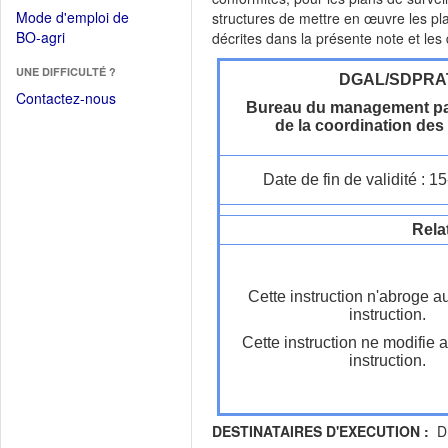
dans
dans
Mode d'emploi de
structures de mettre en œuvre les pla
une
une
(Ouvrir
BO-agri
décrites dans la présente note et les
autre
nouvelle
dans
fenêtre)
fenêtre)
UNE DIFFICULTÉ ?
une
DGAL/SDPRA
nouvelle
Contactez-nous
Bureau du management par 
fenêtre)
de la coordination des
Date de fin de validité : 
Rela
Cette instruction n'abroge a
instruction.
Cette instruction ne modifie 
instruction.
DESTINATAIRES D'EXECUTION :
DR