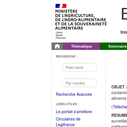
B
In
Thématique
Sommaire
RECHERCHE :
OBJET 
contamin
Recherche Avancée
aliments
LIENS UTILES :
(
Télécha
(Fichier
Le portail s'améliore
RESUME
PDF
Circulaires de
surveill
ouvrir
(Ouvrir
Legifrance
prélèvem