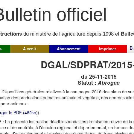
ulletin officiel
structions
du ministère de l’agriculture depuis 1998 et
Bullet
B.
s
A venir
Abonnement
Imprimer
DGAL/SDPRAT/2015
du 25-11-2015
Statut :
Abrogee
:
Dispositions générales relatives à la campagne 2016 des plans de surv
ation des productions primaires animale et végétale, des denrées alime
 pour animaux.
rger le PDF (482ko)
)
 :
La présente instruction décrit les modalités de mise en œuvre de 
ance et de contrôle, à l'échelon régional et départemental, en termes d
ents, d'acheminement et analyse des échantillons, de transmission des 