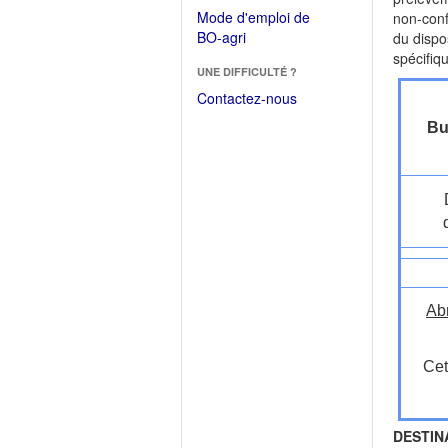
dans
dans
Mode d'emploi de
non-conf
une
une
(Ouvrir
BO-agri
du dispos
autre
nouvelle
dans
spécifiq
fenêtre)
fenêtre)
UNE DIFFICULTÉ ?
une
nouvelle
Contactez-nous
fenêtre)
Bu
Ab
Cet
DESTIN