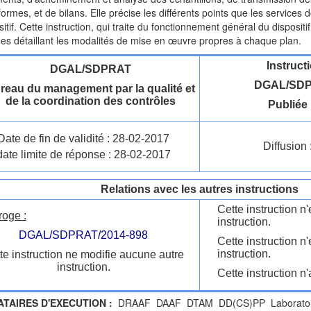
ormes, et de bilans. Elle précise les différents points que les services 
itif. Cette instruction, qui traite du fonctionnement général du dispositi
ues détaillant les modalités de mise en œuvre propres à chaque plan.
Instruct
DGAL/SDPRAT
DGAL/SDP
reau du management par la qualité et
de la coordination des contrôles
Publiée 
Date de fin de validité : 28-02-2017
Diffusion 
date limite de réponse : 28-02-2017
Relations avec les autres instructions
Cette instruction 
roge :
instruction.
DGAL/SDPRAT/2014-898
Cette instruction n
instruction.
te instruction ne modifie aucune autre
instruction.
Cette instruction n'
ATAIRES D'EXECUTION :
DRAAF DAAF DTAM DD(CS)PP Laboratoir