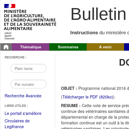
Bulletin 
Instructions
du ministère d
Thématique
Sommaires
A venir
RECHERCHE :
D
OBJET :
Programme national 2016 de 
Recherche Avancée
(
Télécharger le PDF (820ko)
)
RESUME :
Cette note de service pré
LIENS UTILES :
continue des vétérinaires sanitaires d
(Fichier
Le portail s'améliore
départemental en charge de la protec
PDF
Circulaires de
formation continue est un outil à la
ouvrir
(Ouvrir
Legifrance
vétérinaires sanitaires. Les principal