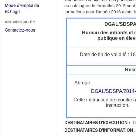
dans
dans
Mode d'emploi de
au catalogue de formation 2015 sont
une
une
(Ouvrir
BO-agri
formations pour l'année 2016 avant 
autre
nouvelle
dans
fenêtre)
fenêtre)
UNE DIFFICULTÉ ?
une
DGAL/SDSP
nouvelle
Contactez-nous
Bureau des intrants et 
fenêtre)
publique en éle
Date de fin de validité : 
Rela
Abroge :
DGAL/SDSPA/2014-
Cette instruction ne modifie 
instruction.
DESTINATAIRES D'EXECUTION :
DR
DESTINATAIRES D'INFORMATION :