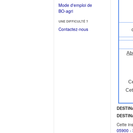
dans
dans
Mode d'emploi de
une
une
(Ouvrir
BO-agri
autre
nouvelle
dans
fenêtre)
fenêtre)
UNE DIFFICULTÉ ?
une
nouvelle
Contactez-nous
fenêtre)
Ab
Ce
Cet
DESTIN
DESTIN
Cette in
05900 - 