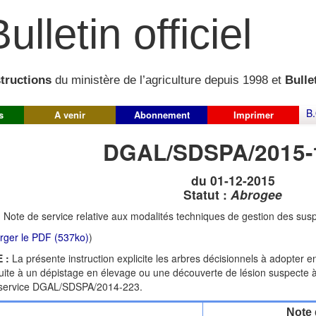
ulletin officiel
structions
du ministère de l’agriculture depuis 1998 et
Bullet
B.
s
A venir
Abonnement
Imprimer
DGAL/SDSPA/2015-
du 01-12-2015
Statut :
Abrogee
:
Note de service relative aux modalités techniques de gestion des sus
rger le PDF (537ko)
)
 :
La présente instruction explicite les arbres décisionnels à adopter 
uite à un dépistage en élevage ou une découverte de lésion suspecte à l
 service DGAL/SDSPA/2014-223.
Note 