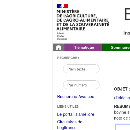
B
In
Thématique
Sommaire
RECHERCHE :
OBJET 
Recherche Avancée
(
Télécha
RESUME
LIENS UTILES :
bovine s
(Fichier
Le portail s'améliore
note de
PDF
Circulaires de
ouvrir
(Ouvrir
Legifrance