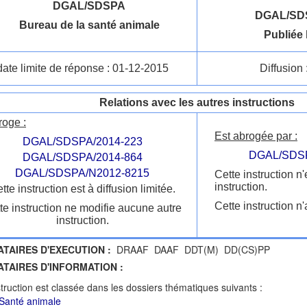
DGAL/SDSPA
DGAL/SDS
Bureau de la santé animale
Publiée 
date limite de réponse : 01-12-2015
Diffusion 
Relations avec les autres instructions
roge :
Est abrogée par :
DGAL/SDSPA/2014-223
DGAL/SDSP
DGAL/SDSPA/2014-864
DGAL/SDSPA/N2012-8215
Cette instruction n
instruction.
tte instruction est à diffusion limitée.
Cette instruction n'
te instruction ne modifie aucune autre
instruction.
ATAIRES D'EXECUTION :
DRAAF DAAF DDT(M) DD(CS)PP
ATAIRES D'INFORMATION :
struction est classée dans les dossiers thématiques suivants :
Santé animale