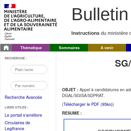
Bulletin 
Instructions
du ministère d
Thématique
Sommaires
A venir
RECHERCHE :
SG
OBJET :
Appel à candidatures en adm
DGAL/SGISA/SDPRAT.
Recherche Avancée
(
Télécharger le PDF (95ko)
)
LIENS UTILES :
RESUME :
(Fichier
Le portail s'améliore
PDF
Circulaires de
ouvrir
(Ouvrir
Legifrance