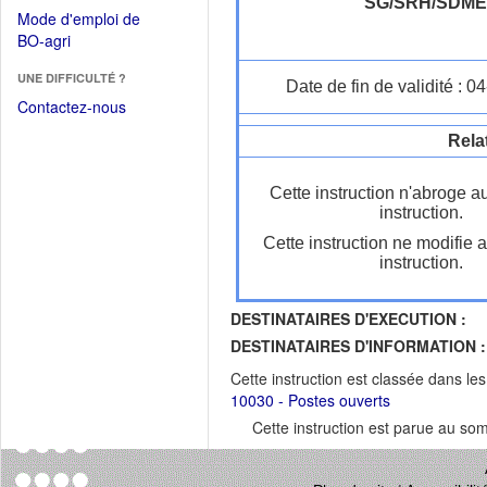
dans
SG/SRH/SDM
dans
Mode d'emploi de
une
une
(Ouvrir
BO-agri
autre
nouvelle
dans
fenêtre)
fenêtre)
UNE DIFFICULTÉ ?
une
Date de fin de validité : 
nouvelle
Contactez-nous
fenêtre)
Rela
Cette instruction n'abroge a
instruction.
Cette instruction ne modifie 
instruction.
DESTINATAIRES D'EXECUTION :
DESTINATAIRES D'INFORMATION :
Cette instruction est classée dans le
10030 - Postes ouverts
Cette instruction est parue au s