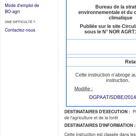
dans
dans
Mode d'emploi de
une
Bureau de la stra
une
(Ouvrir
BO-agri
environnementale et du
autre
nouvelle
dans
climatique
fenêtre)
fenêtre)
UNE DIFFICULTÉ ?
une
Publiée sur le site Circul
nouvelle
Contactez-nous
sous le N° NOR AGRT
fenêtre)
Rela
Cette instruction n'abroge a
instruction.
Modifie :
DGPAAT/SDBE/2014
DESTINATAIRES D'EXECUTION :
Pré
de l'agriculture et de la forêt
DESTINATAIRES D'INFORMATION :
Cette instruction est classée dans le