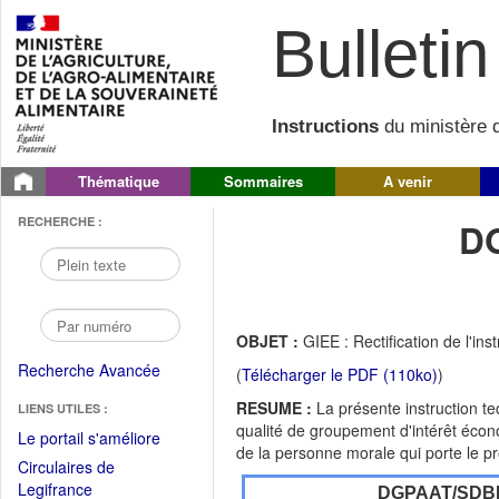
Bulletin 
Instructions
du ministère d
Thématique
Sommaires
A venir
RECHERCHE :
D
OBJET :
GIEE : Rectification de l'
Recherche Avancée
(
Télécharger le PDF (110ko)
)
RESUME :
La présente instruction t
LIENS UTILES :
qualité de groupement d'intérêt écono
(Fichier
Le portail s'améliore
de la personne morale qui porte le pr
PDF
Circulaires de
ouvrir
(Ouvrir
Legifrance
DGPAAT/SDB