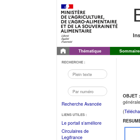
B
In
Thématique
Sommaire
RECHERCHE :
OBJET 
générale
Recherche Avancée
(
Télécha
LIENS UTILES :
RESUME
(Fichier
Le portail s'améliore
PDF
Circulaires de
ouvrir
(Ouvrir
Legifrance