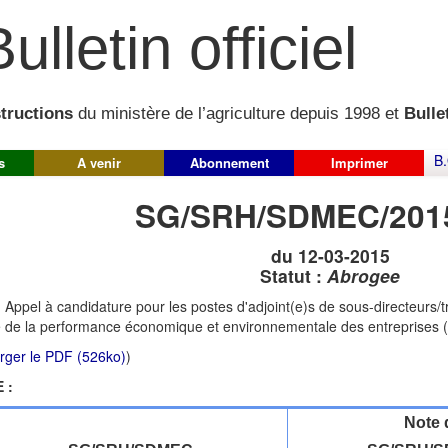
ulletin officiel
structions
du ministère de l’agriculture depuis 1998 et
Bullet
B.
s
A venir
Abonnement
Imprimer
SG/SRH/SDMEC/201
du 12-03-2015
Statut :
Abrogee
:
Appel à candidature pour les postes d'adjoint(e)s de sous-directeurs/tr
 de la performance économique et environnementale des entreprises
rger le PDF (526ko)
)
 :
Note 