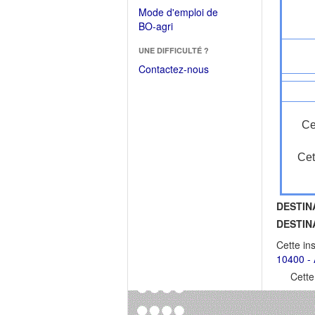
dans
dans
Mode d'emploi de
une
une
(Ouvrir
BO-agri
autre
nouvelle
dans
fenêtre)
fenêtre)
UNE DIFFICULTÉ ?
une
nouvelle
Contactez-nous
fenêtre)
Ce
Cet
DESTIN
DESTIN
Cette in
10400 - 
Cette