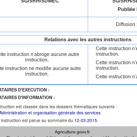
SG/SRH/SDMEC
SG/SRH/S
Publiée 
Diffusion 
Relations avec les autres instructions
Cette instruction 
instruction.
tte instruction n'abroge aucune autre
instruction.
Cette instruction n
instruction.
te instruction ne modifie aucune autre
instruction.
Cette instruction n'
ATAIRES D'EXECUTION :
ATAIRES D'INFORMATION :
struction est classée dans les dossiers thématiques suivants :
Administration et organisation générale des services
 instruction est parue au sommaire du
12-03-2015
.
Agriculture.gouv.fr