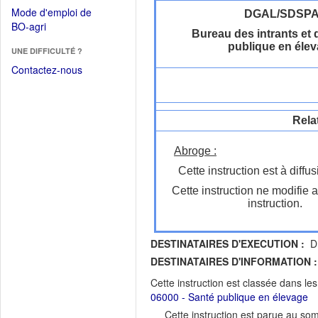
dans
dans
Mode d'emploi de
DGAL/SDSP
une
une
(Ouvrir
BO-agri
autre
Bureau des intrants et 
nouvelle
dans
fenêtre)
publique en éle
fenêtre)
UNE DIFFICULTÉ ?
une
nouvelle
Contactez-nous
fenêtre)
Rela
Abroge :
Cette instruction est à diffus
Cette instruction ne modifie 
instruction.
DESTINATAIRES D'EXECUTION :
DD
DESTINATAIRES D'INFORMATION :
Cette instruction est classée dans le
06000 - Santé publique en élevage
Cette instruction est parue au s