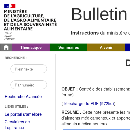
Bulletin 
Instructions
du ministère d
Thématique
Sommaires
A venir
RECHERCHE :
OBJET :
Contrôle des établissements
ferme).
Recherche Avancée
(
Télécharger le PDF (972ko)
)
LIENS UTILES :
RESUME :
Cette note présente les mo
(Fichier
Le portail s'améliore
d’aliments médicamenteux et apporte d
PDF
Circulaires de
aliments médicamenteux.
ouvrir
(Ouvrir
Legifrance