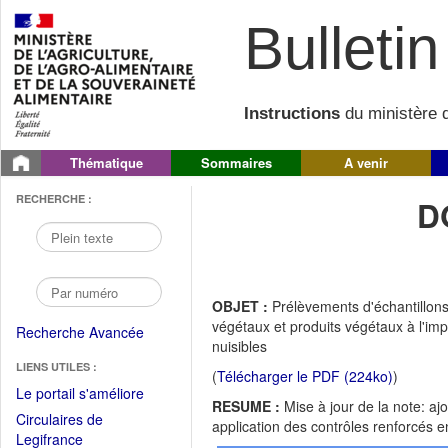
Bulletin 
Instructions
du ministère d
Thématique
Sommaires
A venir
RECHERCHE :
D
OBJET :
Prélèvements d'échantillons
végétaux et produits végétaux à l'im
Recherche Avancée
nuisibles
LIENS UTILES :
(
Télécharger le PDF (224ko)
)
(Fichier
Le portail s'améliore
RESUME :
Mise à jour de la note: a
PDF
Circulaires de
application des contrôles renforcés
ouvrir
(Ouvrir
Legifrance