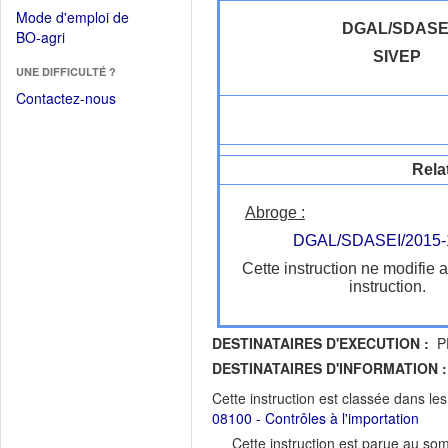
dans
dans
Mode d'emploi de
une
une
DGAL/SDASE
(Ouvrir
BO-agri
autre
nouvelle
dans
SIVEP
fenêtre)
fenêtre)
UNE DIFFICULTÉ ?
une
nouvelle
Contactez-nous
fenêtre)
Rela
Abroge :
DGAL/SDASEI/2015-
Cette instruction ne modifie 
instruction.
DESTINATAIRES D'EXECUTION :
P
DESTINATAIRES D'INFORMATION :
Cette instruction est classée dans le
08100 - Contrôles à l'importation
Cette instruction est parue au s