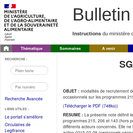
Bulletin 
Instructions
du ministère d
Thématique
Sommaires
A venir
RECHERCHE :
SG
OBJET :
modalités de recrutement d
occasionnels sur les programmes 215
Recherche Avancée
(
Télécharger le PDF (748ko)
)
LIENS UTILES :
RESUME :
La présente note définit 
(Fichier
Le portail s'améliore
programmes 215, 206 et 143 (hors po
PDF
Circulaires de
différents acteurs concernés. Elle ne
ouvrir
(Ouvrir
Legifrance
action 0215-03-09 (personnels permane