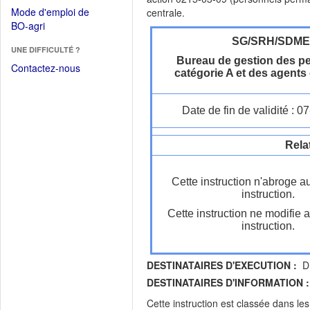
dans
dans
Mode d'emploi de
centrale.
une
une
(Ouvrir
BO-agri
autre
nouvelle
dans
SG/SRH/SDM
fenêtre)
fenêtre)
UNE DIFFICULTÉ ?
une
Bureau de gestion des p
nouvelle
Contactez-nous
catégorie A et des agents
fenêtre)
Date de fin de validité : 
Rela
Cette instruction n'abroge a
instruction.
Cette instruction ne modifie 
instruction.
DESTINATAIRES D'EXECUTION :
DR
DESTINATAIRES D'INFORMATION :
Cette instruction est classée dans le