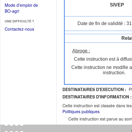
dans
dans
Mode d'emploi de
SIVEP
une
une
(Ouvrir
BO-agri
autre
nouvelle
dans
fenêtre)
fenêtre)
UNE DIFFICULTÉ ?
une
Date de fin de validité : 
nouvelle
Contactez-nous
fenêtre)
Rela
Abroge :
Cette instruction est à diffus
Cette instruction ne modifie 
instruction.
DESTINATAIRES D'EXECUTION :
P
DESTINATAIRES D'INFORMATION :
Cette instruction est classée dans le
Politiques publiques
Cette instruction est parue au s