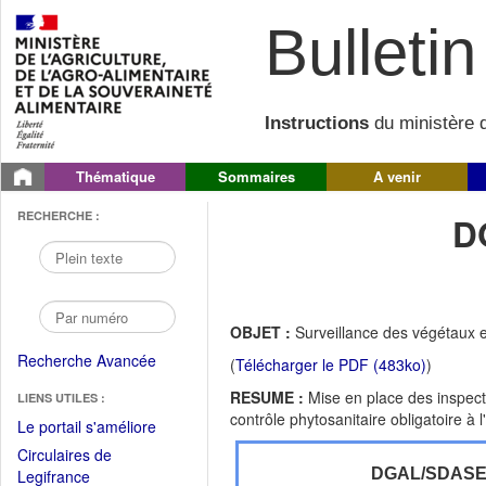
Bulletin 
Instructions
du ministère d
Thématique
Sommaires
A venir
RECHERCHE :
D
OBJET :
Surveillance des végétaux e
Recherche Avancée
(
Télécharger le PDF (483ko)
)
RESUME :
Mise en place des inspect
LIENS UTILES :
contrôle phytosanitaire obligatoire à
(Fichier
Le portail s'améliore
PDF
Circulaires de
ouvrir
(Ouvrir
DGAL/SDASE
Legifrance