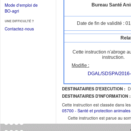
dans
dans
Mode d'emploi de
Bureau Santé Ani
une
une
(Ouvrir
BO-agri
autre
nouvelle
dans
fenêtre)
fenêtre)
UNE DIFFICULTÉ ?
une
Date de fin de validité : 
nouvelle
Contactez-nous
fenêtre)
Rela
Cette instruction n'abroge a
instruction.
Modifie :
DGAL/SDSPA/2016-
DESTINATAIRES D'EXECUTION :
DR
DESTINATAIRES D'INFORMATION :
Cette instruction est classée dans le
05700 - Santé et protection animales
Cette instruction est parue au s