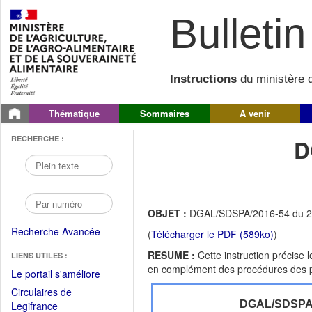
Bulletin 
Instructions
du ministère d
Thématique
Sommaires
A venir
RECHERCHE :
D
OBJET :
DGAL/SDSPA/2016-54 du 22/
Recherche Avancée
(
Télécharger le PDF (589ko)
)
RESUME :
Cette instruction précise 
LIENS UTILES :
en complément des procédures des pla
(Fichier
Le portail s'améliore
PDF
Circulaires de
ouvrir
(Ouvrir
DGAL/SDSP
Legifrance