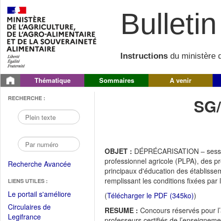
Bulletin 
Instructions
du ministère d
Thématique
Sommaires
A venir
RECHERCHE :
SG
OBJET :
DÉPRÉCARISATION – session
professionnel agricole (PLPA), des pr
Recherche Avancée
principaux d'éducation des établiss
remplissant les conditions fixées par
LIENS UTILES :
(Fichier
Le portail s'améliore
(
Télécharger le PDF (345ko)
)
PDF
Circulaires de
RESUME :
Concours réservés pour l’
ouvrir
(Ouvrir
Legifrance
professeurs certifiés de l’enseigneme