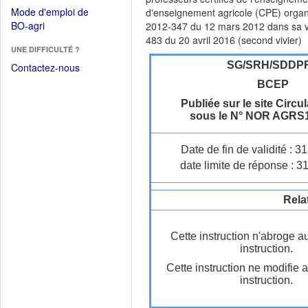
dans
dans
Mode d'emploi de
d'enseignement agricole (CPE) organisé
une
une
(Ouvrir
BO-agri
2012-347 du 12 mars 2012 dans sa versi
autre
nouvelle
dans
483 du 20 avril 2016 (second vivier)
fenêtre)
fenêtre)
UNE DIFFICULTÉ ?
une
nouvelle
SG/SRH/SDDP
Contactez-nous
fenêtre)
BCEP
Publiée sur le site Circul
sous le N° NOR AGRS
Date de fin de validité : 
date limite de réponse : 3
Rela
Cette instruction n'abroge a
instruction.
Cette instruction ne modifie 
instruction.