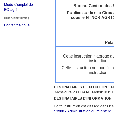
dans
dans
Mode d'emploi de
une
Bureau Gestion des 
une
(Ouvrir
BO-agri
autre
nouvelle
Publiée sur le site Circul
dans
fenêtre)
fenêtre)
sous le N° NOR AGRT
UNE DIFFICULTÉ ?
une
nouvelle
Contactez-nous
fenêtre)
Rela
Cette instruction n'abroge a
instruction.
Cette instruction ne modifie 
instruction.
DESTINATAIRES D'EXECUTION :
Me
Messieurs les DRAAF Monsieur le D
DESTINATAIRES D'INFORMATION :
Cette instruction est classée dans le
10300 - Administration du ministère