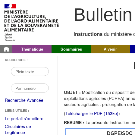
Bulletin 
Instructions
du ministère d
Thématique
Sommaires
A venir
RECHERCHE :
OBJET :
Modification du dispositif 
exploitations agricoles (PCREA) ann
Recherche Avancée
secteurs agricoles : prolongation de 
LIENS UTILES :
(
Télécharger le PDF (153ko)
)
(Fichier
Le portail s'améliore
RESUME :
La présente instruction m
PDF
Circulaires de
ouvrir
(Ouvrir
Legifrance
DGPE/SDC