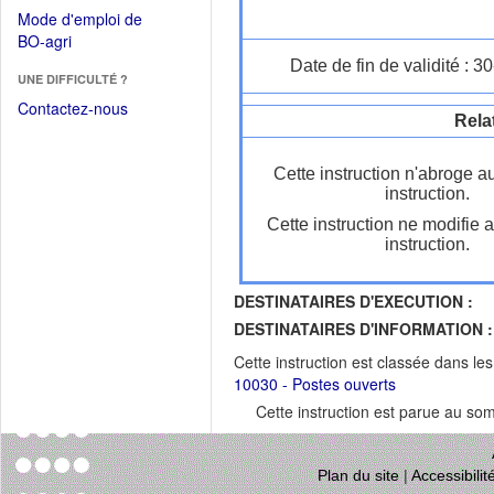
dans
dans
Mode d'emploi de
une
une
(Ouvrir
BO-agri
autre
nouvelle
dans
Date de fin de validité : 
fenêtre)
fenêtre)
UNE DIFFICULTÉ ?
une
nouvelle
Contactez-nous
Rela
fenêtre)
Cette instruction n'abroge a
instruction.
Cette instruction ne modifie 
instruction.
DESTINATAIRES D'EXECUTION :
DESTINATAIRES D'INFORMATION :
Cette instruction est classée dans le
10030 - Postes ouverts
Cette instruction est parue au s
Plan du site
|
Accessibili