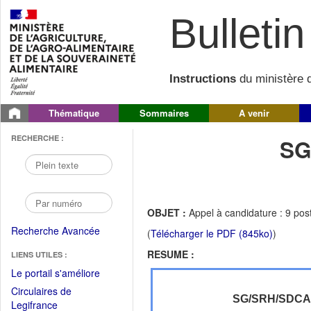
Bulletin 
Instructions
du ministère d
Thématique
Sommaires
A venir
RECHERCHE :
SG
OBJET :
Appel à candidature : 9 pos
Recherche Avancée
(
Télécharger le PDF (845ko)
)
RESUME :
LIENS UTILES :
(Fichier
Le portail s'améliore
PDF
Circulaires de
ouvrir
SG/SRH/SDC
(Ouvrir
Legifrance