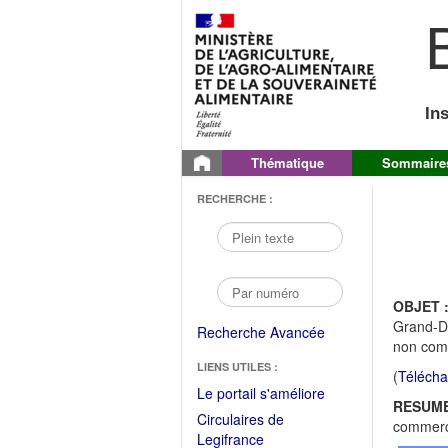
B
In
Thématique
Sommaire
RECHERCHE :
OBJET 
Grand-Du
Recherche Avancée
non com
LIENS UTILES :
(
Télécha
(Fichier
Le portail s'améliore
RESUME
PDF
Circulaires de
commerci
ouvrir
(Ouvrir
Legifrance