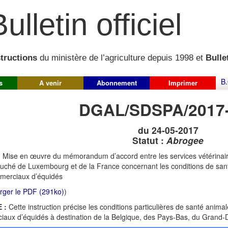
ulletin officiel
structions
du ministère de l’agriculture depuis 1998 et
Bullet
B.
s
A venir
Abonnement
Imprimer
DGAL/SDSPA/2017
du 24-05-2017
Statut :
Abrogee
:
Mise en œuvre du mémorandum d’accord entre les services vétérinair
ché de Luxembourg et de la France concernant les conditions de san
merciaux d’équidés
rger le PDF (291ko)
)
 :
Cette instruction précise les conditions particulières de santé ani
aux d’équidés à destination de la Belgique, des Pays-Bas, du Grand