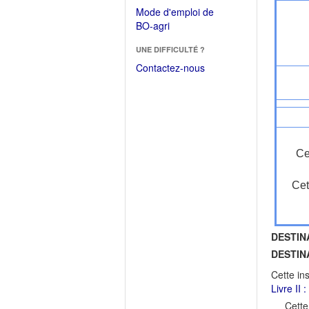
dans
dans
Mode d'emploi de
une
une
(Ouvrir
BO-agri
autre
nouvelle
dans
fenêtre)
fenêtre)
UNE DIFFICULTÉ ?
une
nouvelle
Contactez-nous
fenêtre)
Ce
Cet
DESTIN
DESTIN
Cette in
Livre II 
Cette