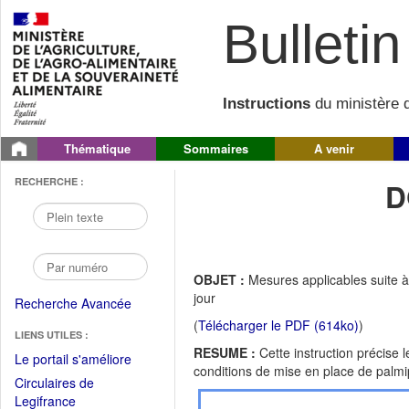
Bulletin 
Instructions
du ministère d
Thématique
Sommaires
A venir
RECHERCHE :
D
OBJET :
Mesures applicables suite 
jour
Recherche Avancée
(
Télécharger le PDF (614ko)
)
LIENS UTILES :
RESUME :
Cette instruction précise
(Fichier
Le portail s'améliore
conditions de mise en place de palm
PDF
Circulaires de
ouvrir
(Ouvrir
Legifrance