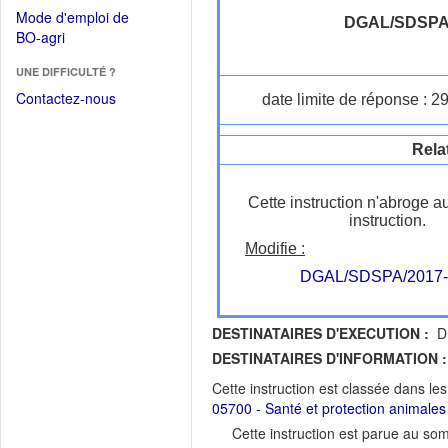
dans
dans
Mode d'emploi de
une
DGAL/SDSP
une
(Ouvrir
BO-agri
autre
nouvelle
dans
fenêtre)
fenêtre)
UNE DIFFICULTÉ ?
une
nouvelle
Contactez-nous
date limite de réponse : 2
fenêtre)
Rela
Cette instruction n'abroge a
instruction.
Modifie :
DGAL/SDSPA/2017-
DESTINATAIRES D'EXECUTION :
DR
DESTINATAIRES D'INFORMATION :
Cette instruction est classée dans le
05700 - Santé et protection animales
Cette instruction est parue au s