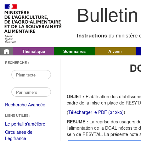
Bulletin 
Instructions
du ministère d
Thématique
Sommaires
A venir
RECHERCHE :
D
OBJET :
Fiabilisation des établisse
cadre de la mise en place de RESYT
Recherche Avancée
(
Télécharger le PDF (342ko)
)
LIENS UTILES :
RESUME :
La reprise des usagers d
(Fichier
Le portail s'améliore
l'alimentation de la DGAL nécessite d
PDF
Circulaires de
sein de RESYTAL. La présente note a p
ouvrir
(Ouvrir
Legifrance