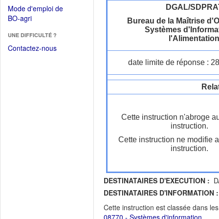
dans
dans
DGAL/SDPRA
Mode d'emploi de
une
une
(Ouvrir
BO-agri
autre
Bureau de la Maîtrise d'
nouvelle
dans
Systèmes d'Informa
fenêtre)
fenêtre)
UNE DIFFICULTÉ ?
une
l'Alimentatio
nouvelle
Contactez-nous
fenêtre)
date limite de réponse : 2
Rela
Cette instruction n'abroge a
instruction.
Cette instruction ne modifie 
instruction.
DESTINATAIRES D'EXECUTION :
DA
DESTINATAIRES D'INFORMATION :
Cette instruction est classée dans le
08770 - Systèmes d'information