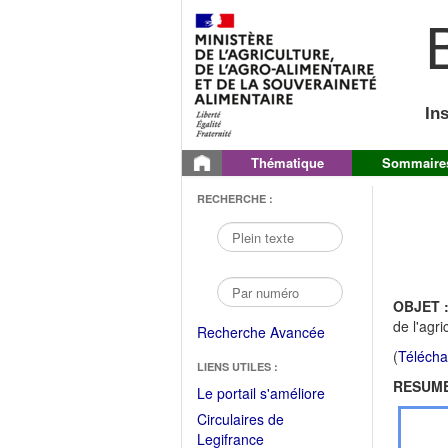
B
In
Thématique
Sommaire
RECHERCHE :
OBJET 
de l'agri
Recherche Avancée
(
Télécha
LIENS UTILES :
RESUME
(Fichier
Le portail s'améliore
PDF
Circulaires de
ouvrir
(Ouvrir
Legifrance