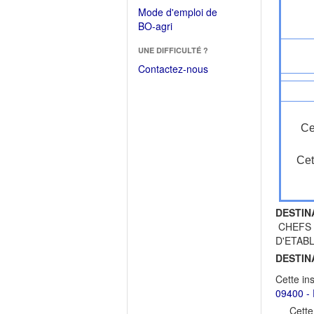
dans
dans
Mode d'emploi de
une
une
(Ouvrir
BO-agri
autre
nouvelle
dans
fenêtre)
fenêtre)
UNE DIFFICULTÉ ?
une
nouvelle
Contactez-nous
fenêtre)
Ce
Cet
DESTIN
CHEFS 
D'ETAB
DESTIN
Cette in
09400 - 
Cette