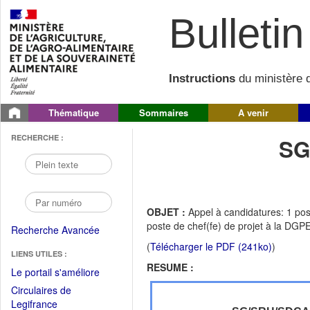
Bulletin 
Instructions
du ministère d
Thématique
Sommaires
A venir
RECHERCHE :
SG
OBJET :
Appel à candidatures: 1 po
poste de chef(fe) de projet à la DGPE
Recherche Avancée
(
Télécharger le PDF (241ko)
)
LIENS UTILES :
RESUME :
(Fichier
Le portail s'améliore
PDF
Circulaires de
ouvrir
(Ouvrir
Legifrance