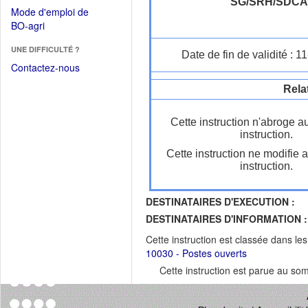
dans
SG/SRH/SDC
dans
Mode d'emploi de
une
une
(Ouvrir
BO-agri
autre
nouvelle
dans
fenêtre)
fenêtre)
UNE DIFFICULTÉ ?
une
Date de fin de validité : 
nouvelle
Contactez-nous
fenêtre)
Rela
Cette instruction n'abroge a
instruction.
Cette instruction ne modifie 
instruction.
DESTINATAIRES D'EXECUTION :
DESTINATAIRES D'INFORMATION :
Cette instruction est classée dans le
10030 - Postes ouverts
Cette instruction est parue au s