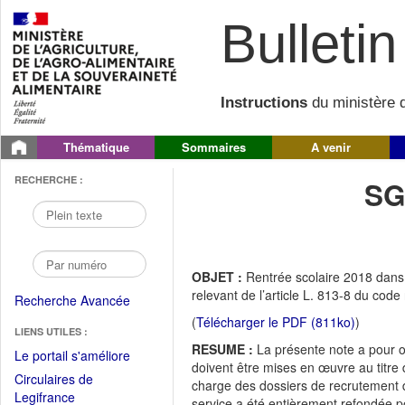
Bulletin 
Instructions
du ministère d
Thématique
Sommaires
A venir
RECHERCHE :
SG
OBJET :
Rentrée scolaire 2018 dans 
relevant de l’article L. 813-8 du code
Recherche Avancée
(
Télécharger le PDF (811ko)
)
LIENS UTILES :
RESUME :
La présente note a pour ob
(Fichier
Le portail s'améliore
doivent être mises en œuvre au titre 
PDF
Circulaires de
charge des dossiers de recrutement d
ouvrir
(Ouvrir
Legifrance
service a été entièrement refondée po