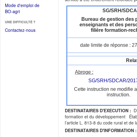
dans
dans
Mode d'emploi de
une
une
(Ouvrir
SG/SRH/SDC
BO-agri
autre
nouvelle
dans
fenêtre)
Bureau de gestion des 
fenêtre)
UNE DIFFICULTÉ ?
une
enseignants et des perso
nouvelle
Contactez-nous
filière formation-re
fenêtre)
date limite de réponse : 2
Rela
Abroge :
SG/SRH/SDCAR/2017
Cette instruction ne modifie 
instruction.
DESTINATAIRES D'EXECUTION :
DR
formation et du développement Établi
l’article L. 813-8 du code rural et d
DESTINATAIRES D'INFORMATION :