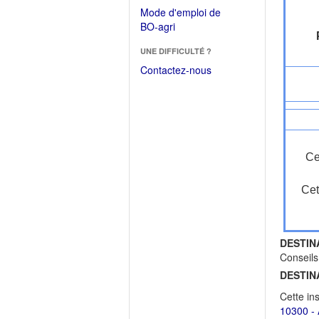
dans
dans
Mode d'emploi de
une
une
(Ouvrir
BO-agri
autre
nouvelle
dans
fenêtre)
fenêtre)
UNE DIFFICULTÉ ?
une
nouvelle
Contactez-nous
fenêtre)
Ce
Cet
DESTIN
Conseils
DESTIN
Cette in
10300 - 