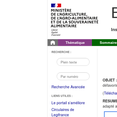
B
In
Thématique
Sommaire
RECHERCHE :
OBJET 
défavori
Recherche Avancée
(
Télécha
LIENS UTILES :
RESUME
(Fichier
Le portail s'améliore
adapté a
PDF
Circulaires de
ouvrir
(Ouvrir
Legifrance