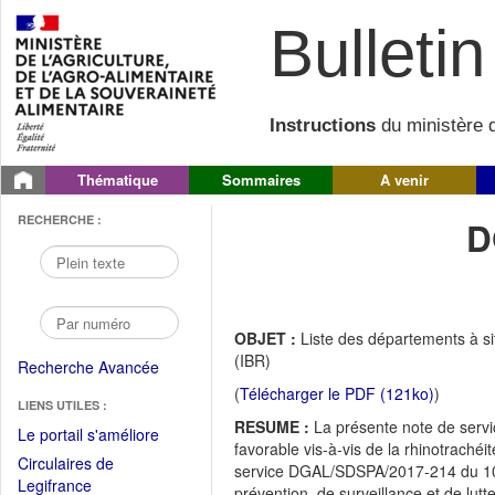
Bulletin 
Instructions
du ministère d
Thématique
Sommaires
A venir
RECHERCHE :
D
OBJET :
Liste des départements à sit
(IBR)
Recherche Avancée
(
Télécharger le PDF (121ko)
)
LIENS UTILES :
RESUME :
La présente note de servi
(Fichier
Le portail s'améliore
favorable vis-à-vis de la rhinotrachéi
PDF
Circulaires de
service DGAL/SDSPA/2017-214 du 10/0
ouvrir
(Ouvrir
Legifrance
prévention, de surveillance et de lutt