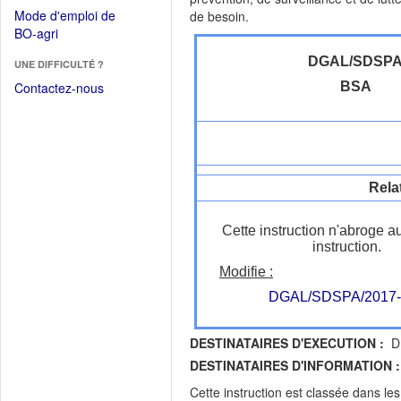
dans
dans
Mode d'emploi de
de besoin.
une
une
(Ouvrir
BO-agri
autre
nouvelle
dans
fenêtre)
fenêtre)
DGAL/SDSP
UNE DIFFICULTÉ ?
une
nouvelle
Contactez-nous
BSA
fenêtre)
Rela
Cette instruction n'abroge a
instruction.
Modifie :
DGAL/SDSPA/2017-
DESTINATAIRES D'EXECUTION :
DR
DESTINATAIRES D'INFORMATION :
Cette instruction est classée dans le