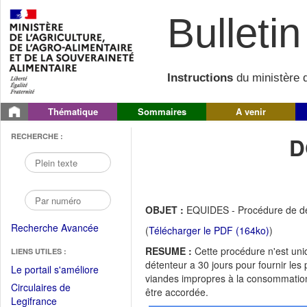
Bulletin 
Instructions
du ministère d
Thématique
Sommaires
A venir
RECHERCHE :
D
OBJET :
EQUIDES - Procédure de dem
Recherche Avancée
(
Télécharger le PDF (164ko)
)
RESUME :
Cette procédure n'est uni
LIENS UTILES :
détenteur a 30 jours pour fournir le
(Fichier
Le portail s'améliore
viandes impropres à la consommation
PDF
Circulaires de
être accordée.
ouvrir
(Ouvrir
Legifrance