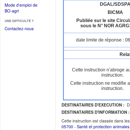
dans
dans
DGAL/SDSP
Mode d'emploi de
une
une
(Ouvrir
BO-agri
autre
BICMA
nouvelle
dans
fenêtre)
fenêtre)
Publiée sur le site Circul
UNE DIFFICULTÉ ?
une
sous le N° NOR AGRG
nouvelle
Contactez-nous
fenêtre)
date limite de réponse : 0
Rela
Cette instruction n'abroge a
instruction.
Cette instruction ne modifie 
instruction.
DESTINATAIRES D'EXECUTION :
DR
DESTINATAIRES D'INFORMATION :
Cette instruction est classée dans le
05700 - Santé et protection animales