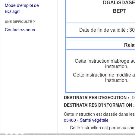
dans
dans
DGAL/SDASE
Mode d'emploi de
une
une
(Ouvrir
BO-agri
BEPT
autre
nouvelle
dans
fenêtre)
fenêtre)
UNE DIFFICULTÉ ?
une
nouvelle
Contactez-nous
Date de fin de validité : 
fenêtre)
Rela
Cette instruction n'abroge a
instruction.
Cette instruction ne modifie 
instruction.
DESTINATAIRES D'EXECUTION :
DR
DESTINATAIRES D'INFORMATION :
Cette instruction est classée dans le
05400 - Santé végétale
Cette instruction est parue au s