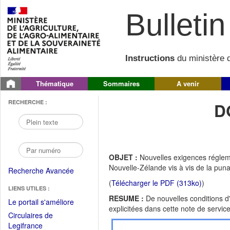
Bulletin 
Instructions
du ministère d
Thématique
Sommaires
A venir
RECHERCHE :
D
OBJET :
Nouvelles exigences régleme
Nouvelle-Zélande vis à vis de la pun
Recherche Avancée
(
Télécharger le PDF (313ko)
)
LIENS UTILES :
RESUME :
De nouvelles conditions d
(Fichier
Le portail s'améliore
explicitées dans cette note de servic
PDF
Circulaires de
ouvrir
(Ouvrir
Legifrance