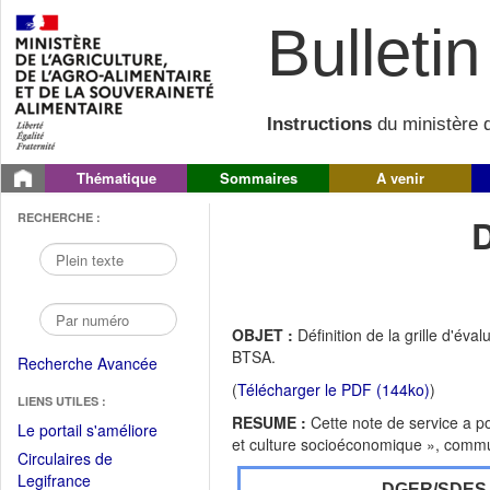
Bulletin 
Instructions
du ministère d
Thématique
Sommaires
A venir
RECHERCHE :
OBJET :
Définition de la grille d'év
BTSA.
Recherche Avancée
(
Télécharger le PDF (144ko)
)
LIENS UTILES :
RESUME :
Cette note de service a po
(Fichier
Le portail s'améliore
et culture socioéconomique », commu
PDF
Circulaires de
ouvrir
(Ouvrir
Legifrance
DGER/SDES