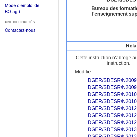
dans
dans
Mode d'emploi de
une
Bureau des formati
une
(Ouvrir
BO-agri
autre
l'enseignement sup
nouvelle
dans
fenêtre)
fenêtre)
UNE DIFFICULTÉ ?
une
nouvelle
Contactez-nous
fenêtre)
Rela
Cette instruction n'abroge a
instruction.
Modifie :
DGER/SDESR/N2009
DGER/SDESR/N2009
DGER/SDESR/N2010
DGER/SDESR/N2010
DGER/SDESR/N2012
DGER/SDESR/N2012
DGER/SDESR/N2012
DGER/SDESR/N2013
DGER/SDESR/N2013