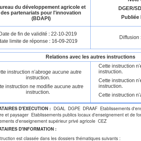
ureau du développement agricole et
DGER/SDR
des partenariats pour l'innovation
Publiée 
(BDAPI)
Date de fin de validité : 22-10-2019
Diffusion 
date limite de réponse : 16-09-2019
Relations avec les autres instructions
Cette instruction 
instruction.
tte instruction n'abroge aucune autre
instruction.
Cette instruction n
instruction.
te instruction ne modifie aucune autre
instruction.
Cette instruction n'
ATAIRES D'EXECUTION :
DGAL DGPE DRAAF Etablissements d'ense
ire et paysager Etablissements publics locaux d'enseignement et de for
ements d'enseignement supérieur privé agricole CEZ
ATAIRES D'INFORMATION :
struction est classée dans les dossiers thématiques suivants :