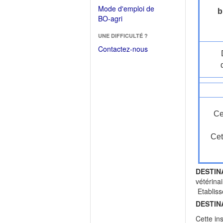
dans
dans
Mode d'emploi de
une
b
une
(Ouvrir
BO-agri
autre
nouvelle
dans
fenêtre)
fenêtre)
UNE DIFFICULTÉ ?
une
nouvelle
Contactez-nous
fenêtre)
Ce
Cet
DESTIN
vétérina
Etabliss
DESTIN
Cette in