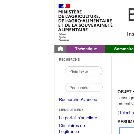
B
In
Thématique
Sommaire
RECHERCHE :
OBJET 
l’enseig
Recherche Avancée
éducativ
LIENS UTILES :
(
Télécha
(Fichier
Le portail s'améliore
RESUME
PDF
Circulaires de
ouvrir
(Ouvrir
Legifrance