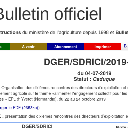
ulletin officiel
structions
du ministère de l’agriculture depuis 1998 et
Bullet
B.
s
A venir
Abonnement
Imprimer
DGER/SDRICI/2019
du 04-07-2019
Statut :
Caduque
:
Organisation des dixièmes rencontres des directeurs d’exploitation et 
nement agricole sur le thème «alimenter l'engagement collectif pour les
es » EPL d' Yvetot (Normandie), du 22 au 24 octobre 2019
rger le PDF (2653ko)
)
 :
présentation des dixièmes rencontres des directeurs d’exploitation e
DGER/SDRICI
Note 