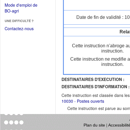
dans
dans
Mode d'emploi de
une
une
(Ouvrir
BO-agri
autre
nouvelle
dans
Date de fin de validité : 
fenêtre)
fenêtre)
UNE DIFFICULTÉ ?
une
nouvelle
Contactez-nous
Rela
fenêtre)
Cette instruction n'abroge a
instruction.
Cette instruction ne modifie 
instruction.
DESTINATAIRES D'EXECUTION :
DESTINATAIRES D'INFORMATION :
Cette instruction est classée dans le
10030 - Postes ouverts
Cette instruction est parue au s
Plan du site
|
Accessibili