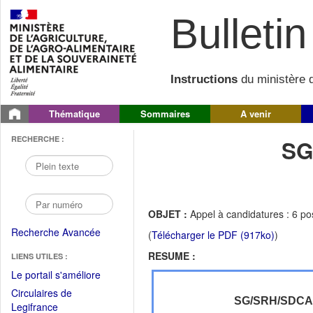
Bulletin 
Instructions
du ministère d
Thématique
Sommaires
A venir
RECHERCHE :
SG
OBJET :
Appel à candidatures : 6 po
Recherche Avancée
(
Télécharger le PDF (917ko)
)
RESUME :
LIENS UTILES :
(Fichier
Le portail s'améliore
PDF
Circulaires de
ouvrir
SG/SRH/SDC
(Ouvrir
Legifrance