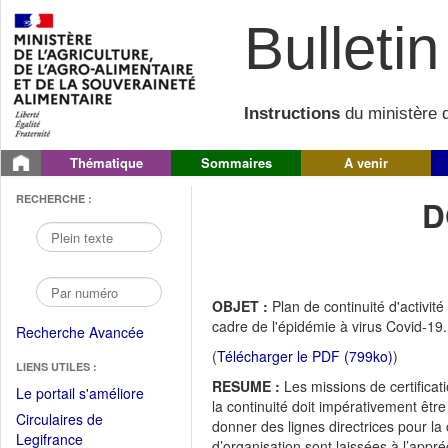
Bulletin 
Instructions
du ministère d
Thématique
Sommaires
A venir
RECHERCHE :
D
OBJET :
Plan de continuité d'activit
cadre de l'épidémie à virus Covid-19.
Recherche Avancée
(
Télécharger le PDF (799ko)
)
LIENS UTILES :
RESUME :
Les missions de certificat
(Fichier
Le portail s'améliore
la continuité doit impérativement êtr
PDF
Circulaires de
donner des lignes directrices pour la
ouvrir
(Ouvrir
Legifrance
d’organisation sont laissées à l’appréc