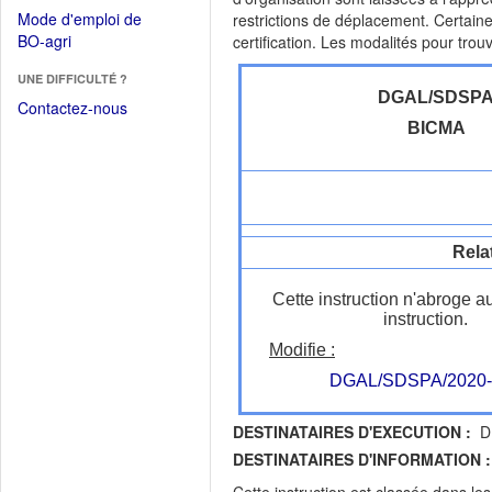
dans
dans
Mode d'emploi de
restrictions de déplacement. Certaine
une
une
(Ouvrir
BO-agri
certification. Les modalités pour tro
autre
nouvelle
dans
fenêtre)
fenêtre)
UNE DIFFICULTÉ ?
une
DGAL/SDSP
nouvelle
Contactez-nous
fenêtre)
BICMA
Rela
Cette instruction n'abroge a
instruction.
Modifie :
DGAL/SDSPA/2020-
DESTINATAIRES D'EXECUTION :
DR
DESTINATAIRES D'INFORMATION :