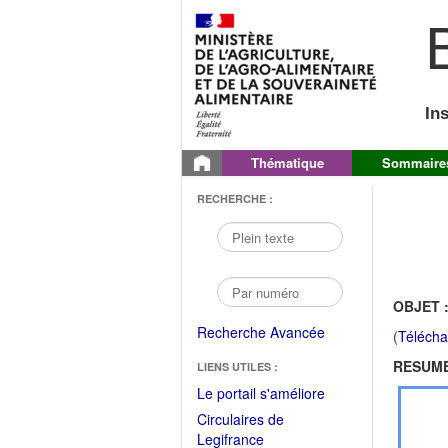
B
In
Thématique
Sommaire
RECHERCHE :
OBJET 
Recherche Avancée
(
Télécha
RESUME
LIENS UTILES :
(Fichier
Le portail s'améliore
PDF
Circulaires de
ouvrir
(Ouvrir
Legifrance