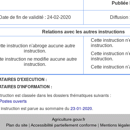
Publiée 
Date de fin de validité : 24-02-2020
Diffusion 
Relations avec les autres instructions
Cette instruction 
instruction.
tte instruction n'abroge aucune autre
instruction.
Cette instruction n
instruction.
te instruction ne modifie aucune autre
instruction.
Cette instruction n'
ATAIRES D'EXECUTION :
ATAIRES D'INFORMATION :
struction est classée dans les dossiers thématiques suivants :
Postes ouverts
 instruction est parue au sommaire du
23-01-2020
.
Agriculture.gouv.fr
Plan du site
|
Accessibilité partiellement conforme
|
Mentions légale