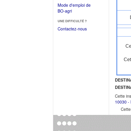
dans
dans
Mode d'emploi de
une
une
(Ouvrir
BO-agri
autre
nouvelle
dans
fenêtre)
fenêtre)
UNE DIFFICULTÉ ?
une
nouvelle
Contactez-nous
fenêtre)
Ce
Cet
DESTIN
DESTIN
Cette in
10030 - 
Cette