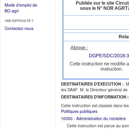
dans
dans
Publiée sur le site Circul
Mode d'emploi de
une
une
sous le N° NOR AGRT
(Ouvrir
BO-agri
autre
nouvelle
dans
fenêtre)
fenêtre)
UNE DIFFICULTÉ ?
une
nouvelle
Contactez-nous
fenêtre)
Rela
Abroge :
DGPE/SDC/2018-3
Cette instruction ne modifie 
instruction.
DESTINATAIRES D'EXECUTION :
MM
les DAAF M. le Directeur général de
DESTINATAIRES D'INFORMATION :
Cette instruction est classée dans le
Politiques publiques
10300 - Administration du ministère
Cette instruction est parue au s