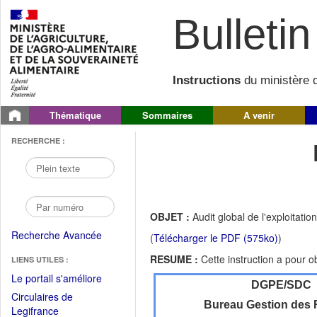
Bulletin 
Instructions
du ministère d
Thématique
Sommaires
A venir
RECHERCHE :
OBJET :
Audit global de l'exploitatio
Recherche Avancée
(
Télécharger le PDF (575ko)
)
RESUME :
Cette instruction a pour ob
LIENS UTILES :
(Fichier
Le portail s'améliore
DGPE/SDC
PDF
Circulaires de
ouvrir
Bureau Gestion des 
(Ouvrir
Legifrance