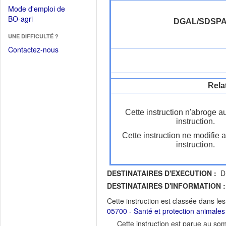
dans
dans
Mode d'emploi de
une
une
(Ouvrir
BO-agri
autre
DGAL/SDSP
nouvelle
dans
fenêtre)
fenêtre)
UNE DIFFICULTÉ ?
une
nouvelle
Contactez-nous
fenêtre)
Rela
Cette instruction n'abroge a
instruction.
Cette instruction ne modifie 
instruction.
DESTINATAIRES D'EXECUTION :
DR
DESTINATAIRES D'INFORMATION :
Cette instruction est classée dans le
05700 - Santé et protection animales
Cette instruction est parue au s