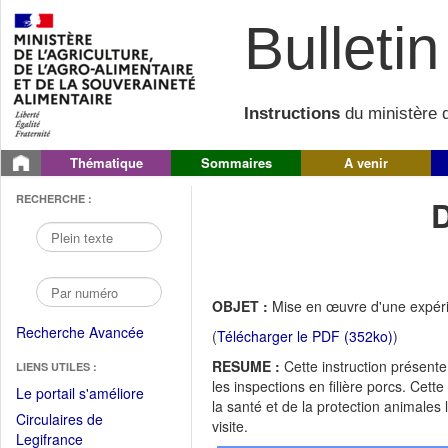
Bulletin 
Instructions
du ministère d
Thématique
Sommaires
A venir
RECHERCHE :
OBJET :
Mise en œuvre d'une expérim
Recherche Avancée
(
Télécharger le PDF (352ko)
)
RESUME :
Cette instruction présente
LIENS UTILES :
les inspections en filière porcs. Cett
(Fichier
Le portail s'améliore
la santé et de la protection animales lo
PDF
Circulaires de
visite.
ouvrir
(Ouvrir
Legifrance