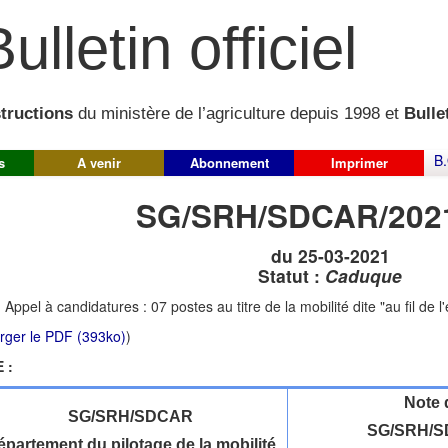
ulletin officiel
structions
du ministère de l’agriculture depuis 1998 et
Bullet
B.
s
A venir
Abonnement
Imprimer
SG/SRH/SDCAR/202
du 25-03-2021
Statut :
Caduque
:
Appel à candidatures : 07 postes au titre de la mobilité dite "au fil de l
rger le PDF (393ko)
)
 :
Note 
SG/SRH/SDCAR
SG/SRH/S
partement du pilotage de la mobilité