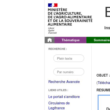
B
In
Thématique
Sommaire
RECHERCHE :
OBJET 
Recherche Avancée
(
Télécha
RESUME
LIENS UTILES :
(Fichier
Le portail s'améliore
PDF
Circulaires de
ouvrir
(Ouvrir
Legifrance
Dé