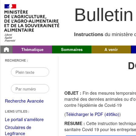
Bulletin 
Instructions
du ministère d
Thématique
Sommaires
A venir
RECHERCHE :
D
OBJET :
Fin des mesures temporaires
marché des denrées animales ou d'ori
Recherche Avancée
contre l'épidémie de Covid-19
LIENS UTILES :
(
Télécharger le PDF (495ko)
)
(Fichier
Le portail s'améliore
RESUME :
Cette instruction techniqu
PDF
Circulaires de
sanitaire Covid 19 pour les entrepris
ouvrir
(Ouvrir
Legifrance