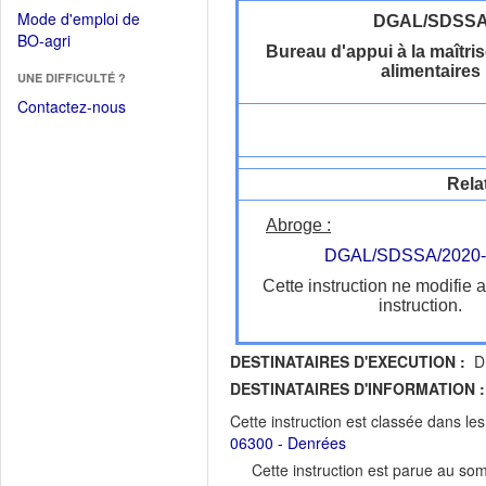
dans
dans
Mode d'emploi de
DGAL/SDSS
une
une
(Ouvrir
BO-agri
autre
Bureau d'appui à la maîtri
nouvelle
dans
fenêtre)
alimentaires
fenêtre)
UNE DIFFICULTÉ ?
une
nouvelle
Contactez-nous
fenêtre)
Rela
Abroge :
DGAL/SDSSA/2020-
Cette instruction ne modifie 
instruction.
DESTINATAIRES D'EXECUTION :
DR
DESTINATAIRES D'INFORMATION :
Cette instruction est classée dans le
06300 - Denrées
Cette instruction est parue au s