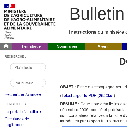
Bulletin 
Instructions
du ministère d
Thématique
Sommaires
A venir
RECHERCHE :
D
OBJET :
Fiche d'accompagnement du 
Recherche Avancée
(
Télécharger le PDF (2523ko)
)
RESUME :
Cette note détaille les disp
LIENS UTILES :
décembre 2009 modifié et précise la c
(Fichier
Le portail s'améliore
sont constatées relatives à la fiche
PDF
Circulaires de
introduites par rapport à l'instruc
ouvrir
(Ouvrir
Legifrance