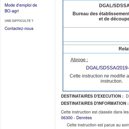
dans
dans
Mode d'emploi de
DGAL/SDSS
une
une
(Ouvrir
BO-agri
autre
Bureau des établissement
nouvelle
dans
fenêtre)
et de découp
fenêtre)
UNE DIFFICULTÉ ?
une
nouvelle
Contactez-nous
fenêtre)
Rela
Abroge :
DGAL/SDSSA/2019-
Cette instruction ne modifie 
instruction.
DESTINATAIRES D'EXECUTION :
DR
DESTINATAIRES D'INFORMATION :
Cette instruction est classée dans le
06300 - Denrées
Cette instruction est parue au s