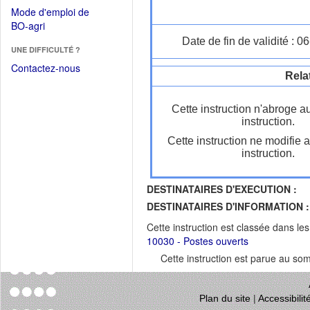
dans
dans
Mode d'emploi de
une
une
(Ouvrir
BO-agri
autre
nouvelle
dans
Date de fin de validité : 
fenêtre)
fenêtre)
UNE DIFFICULTÉ ?
une
nouvelle
Contactez-nous
Rela
fenêtre)
Cette instruction n'abroge a
instruction.
Cette instruction ne modifie 
instruction.
DESTINATAIRES D'EXECUTION :
DESTINATAIRES D'INFORMATION :
Cette instruction est classée dans le
10030 - Postes ouverts
Cette instruction est parue au s
Plan du site
|
Accessibili