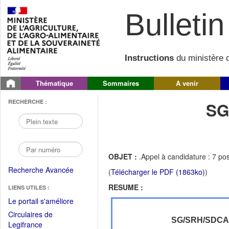
Bulletin 
Instructions
du ministère d
Thématique
Sommaires
A venir
RECHERCHE :
SG
OBJET :
.Appel à candidature : 7 po
Recherche Avancée
(
Télécharger le PDF (1863ko)
)
RESUME :
LIENS UTILES :
(Fichier
Le portail s'améliore
PDF
Circulaires de
ouvrir
SG/SRH/SDC
(Ouvrir
Legifrance