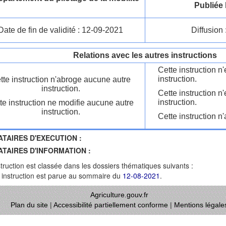
Publiée 
Date de fin de validité : 12-09-2021
Diffusion 
Relations avec les autres instructions
Cette instruction 
instruction.
tte instruction n'abroge aucune autre
instruction.
Cette instruction n
instruction.
te instruction ne modifie aucune autre
instruction.
Cette instruction n'
ATAIRES D'EXECUTION :
ATAIRES D'INFORMATION :
struction est classée dans les dossiers thématiques suivants :
 instruction est parue au sommaire du
12-08-2021
.
Agriculture.gouv.fr
Plan du site
|
Accessibilité partiellement conforme
|
Mentions légale