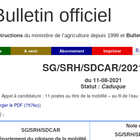
ulletin officiel
structions
du ministère de l’agriculture depuis 1998 et
Bullet
B.
s
A venir
Abonnement
Imprimer
SG/SRH/SDCAR/202
du 11-08-2021
Statut :
Caduque
:
Appel à candidature : 11 postes au titre de la mobilité « au fil de l’eau
rger le PDF (757ko)
)
 :
Note 
SG/SRH/SDCAR
SG/SRH/S
partement du pilotage de la mobilité