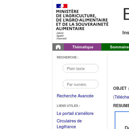
B
In
Thématique
Sommaire
RECHERCHE :
OBJET 
Recherche Avancée
(
Télécha
RESUME
LIENS UTILES :
(Fichier
Le portail s'améliore
PDF
Circulaires de
ouvrir
(Ouvrir
Legifrance
Dé