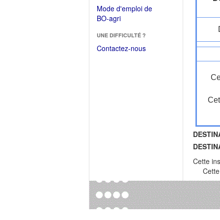
dans
dans
Mode d'emploi de
une
une
(Ouvrir
BO-agri
autre
nouvelle
dans
fenêtre)
fenêtre)
UNE DIFFICULTÉ ?
une
nouvelle
Contactez-nous
fenêtre)
Ce
Cet
DESTIN
DESTIN
Cette in
Cette