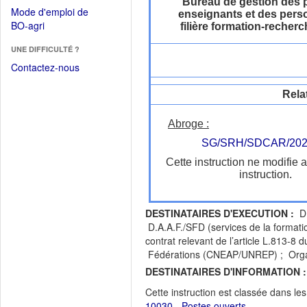
dans
Bureau de gestion des 
dans
Mode d'emploi de
enseignants et des perso
une
une
(Ouvrir
BO-agri
filière formation-recher
autre
nouvelle
dans
fenêtre)
fenêtre)
UNE DIFFICULTÉ ?
une
nouvelle
Contactez-nous
fenêtre)
Rela
Abroge :
SG/SRH/SDCAR/202
Cette instruction ne modifie 
instruction.
DESTINATAIRES D'EXECUTION :
D.
D.A.A.F./SFD (services de la format
contrat relevant de l’article L.813-8
Fédérations (CNEAP/UNREP) ; Organi
DESTINATAIRES D'INFORMATION :
Cette instruction est classée dans le
10030 - Postes ouverts