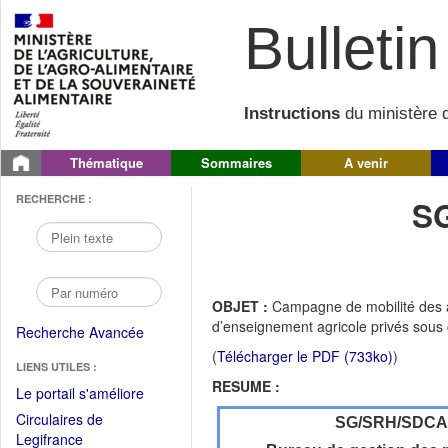
Bulletin 
Instructions
du ministère d
Thématique
Sommaires
A venir
RECHERCHE :
S
OBJET :
Campagne de mobilité des a
d’enseignement agricole privés sous c
Recherche Avancée
(
Télécharger le PDF (733ko)
)
LIENS UTILES :
RESUME :
(Fichier
Le portail s'améliore
PDF
Circulaires de
SG/SRH/SDC
ouvrir
(Ouvrir
Legifrance