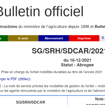
ulletin officiel
structions
du ministère de l’agriculture depuis 1998 et
Bullet
B.
s
A venir
Abonnement
Imprimer
SG/SRH/SDCAR/202
du 16-12-2021
Statut :
Abrogee
:
Prise en charge du forfait mobilités durables au titre de l’année 2021
rger le PDF (285ko)
)
 :
La note de service précise les modalités de gestion du forfait « mobil
ur les agents rémunérés par le ministère de l’agriculture et de l’alimen
Note 
SG/SRH/SDCAR