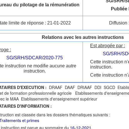
SG/SRH/S
ureau du pilotage de la rémunération
Publiée 
date limite de réponse : 21-01-2022
Diffusion 
Relations avec les autres instructions
Est abrogée par :
roge :
SG/SRH/SD
SG/SRH/SDCAR/2020-775
Cette instruction n
te instruction ne modifie aucune autre
instruction.
instruction.
Cette instruction n'
ATAIRES D'EXECUTION :
DRAAF DAAF DRIAAF DDI SGCD Etablisse
 et de formation professionnelle agricole Etablissements d'enseignemen
vec le MAA Etablissements d'enseignement supérieur
ATAIRES D'INFORMATION :
struction est classée dans les dossiers thématiques suivants :
Traitements et primes
 instruction est parue au sommaire du
16-12-2021
.