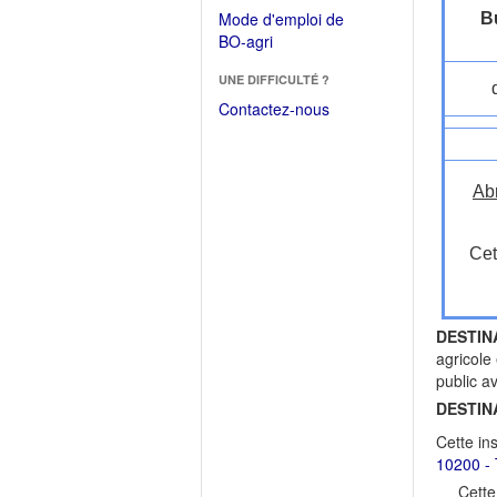
dans
dans
Mode d'emploi de
B
une
une
(Ouvrir
BO-agri
autre
nouvelle
dans
fenêtre)
fenêtre)
UNE DIFFICULTÉ ?
une
nouvelle
Contactez-nous
fenêtre)
Ab
Cet
DESTIN
agricole
public a
DESTIN
Cette in
10200 - 
Cette