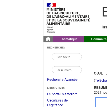
B
In
Thématique
Sommaire
RECHERCHE :
OBJET 
Recherche Avancée
(
Télécha
RESUME
LIENS UTILES :
2021, po
(Fichier
Le portail s'améliore
PDF
Circulaires de
ouvrir
(Ouvrir
Legifrance